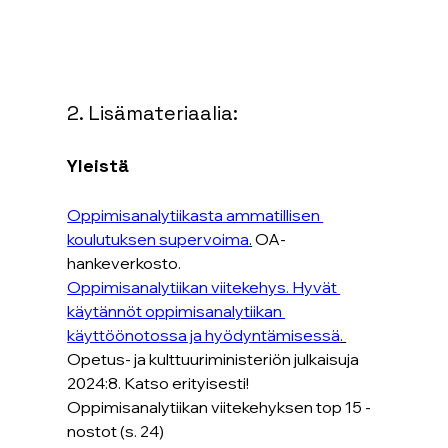
2. Lisämateriaalia:
Yleistä
Oppimisanalytiikasta ammatillisen 
koulutuksen supervoima
.
 OA-
hankeverkosto.
Oppimisanalytiikan viitekehys. Hyvät 
käytännöt oppimisanalytiikan 
käyttöönotossa ja hyödyntämisessä
. 
Opetus- ja kulttuuriministeriön julkaisuja 
2024:8. Katso erityisesti! 
Oppimisanalytiikan viitekehyksen top 15 -
nostot (s. 24)