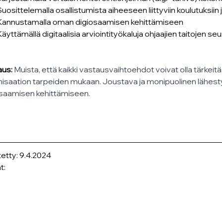
Suosittelemalla osallistumista aiheeseen liittyviin koulutuksiin
Kannustamalla oman digiosaamisen kehittämiseen
Käyttämällä digitaalisia arviointityökaluja ohjaajien taitojen s
us: 
Muista, että kaikki vastausvaihtoehdot voivat olla tärkeitä,
isaation tarpeiden mukaan. Joustava ja monipuolinen lähest
osaamisen kehittämiseen.
tetty: 9.4.2024
t: