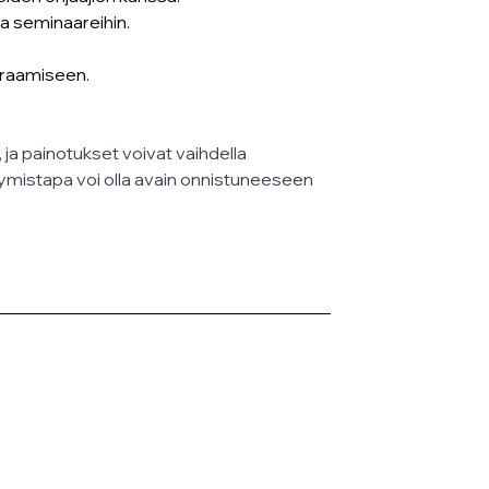
 ja seminaareihin.
euraamiseen.
 ja painotukset voivat vaihdella 
ymistapa voi olla avain onnistuneeseen 