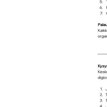
Palau
Kaikk
organ
Kysym
Kesku
digio