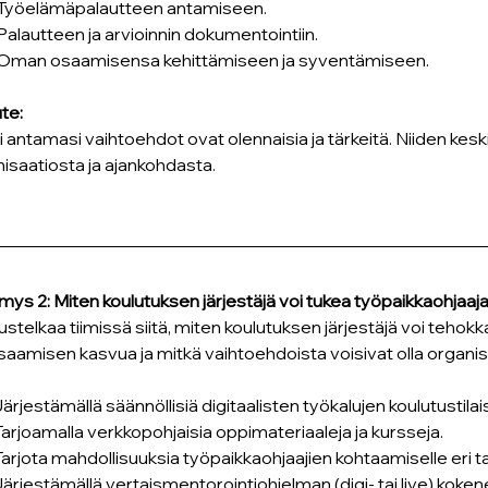
 Työelämäpalautteen antamiseen.
 Palautteen ja arvioinnin dokumentointiin.
 Oman osaamisensa kehittämiseen ja syventämiseen.
te:
i antamasi vaihtoehdot ovat olennaisia ja tärkeitä. Niiden kesk
isaatiosta ja ajankohdasta.
ys 2: Miten koulutuksen järjestäjä voi tukea työpaikkaohjaa
stelkaa tiimissä siitä, miten koulutuksen järjestäjä voi tehokk
saamisen kasvua ja mitkä vaihtoehdoista voisivat olla organis
Järjestämällä säännöllisiä digitaalisten työkalujen koulutustilai
Tarjoamalla verkkopohjaisia oppimateriaaleja ja kursseja.
Tarjota mahdollisuuksia työpaikkaohjaajien kohtaamiselle eri t
Järjestämällä vertaismentorointiohjelman (digi- tai live) koken