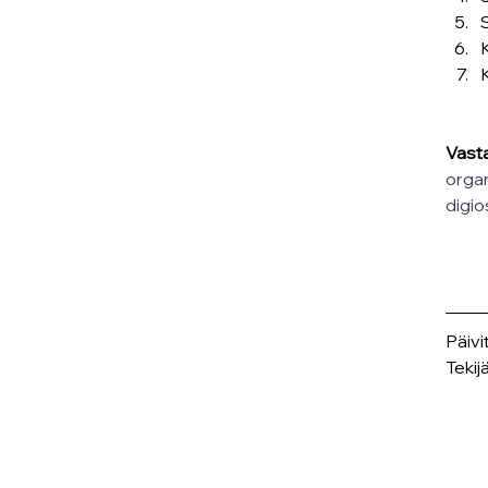
Vasta
organ
digi
Päivi
Tekijä