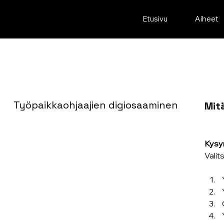
Etusivu
Aiheet
Työpaikkaohjaajien digiosaaminen
Mitä
Kysym
Valit