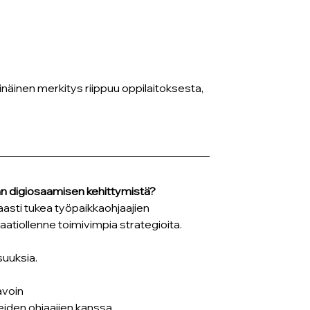
inäinen merkitys riippuu oppilaitoksesta, 
jan digiosaamisen kehittymistä?
aasti tukea työpaikkaohjaajien 
aatiollenne toimivimpia strategioita.
suuksia.
avoin
eiden ohjaajien kanssa.