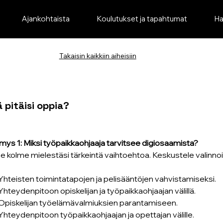
Ajankohtaista
Koulutukset ja tapahtumat
Ha
Takaisin kaikkiin aiheisiin
 pitäisi oppia?
ys 1: Miksi työpaikkaohjaaja tarvitsee digiosaamista?
se kolme mielestäsi tärkeintä vaihtoehtoa. Keskustele valinnois
 Yhteisten toimintatapojen ja pelisääntöjen vahvistamiseksi.
 Yhteydenpitoon opiskelijan ja työpaikkaohjaajan välillä.
 Opiskelijan työelämävalmiuksien parantamiseen.
 Yhteydenpitoon työpaikkaohjaajan ja opettajan välille.