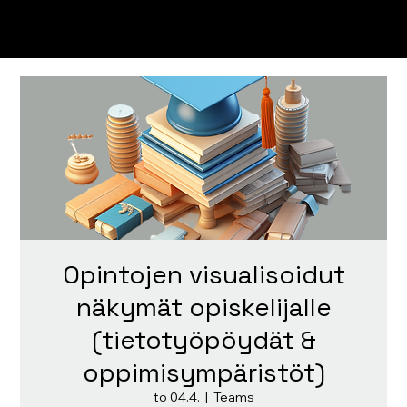
Opintojen visualisoidut
näkymät opiskelijalle
(tietotyöpöydät &
oppimisympäristöt)
to 04.4.
  |  
Teams