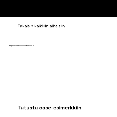
Takaisin kaikkiin aiheisiin
Digipalveluiden saavutettavuus
Tutustu case-esimerkkiin