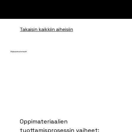
Takaisin kaikkiin aiheisiin
Digioppimateriaalit
Oppimateriaalien 
tuottamisprosessin vaiheet: