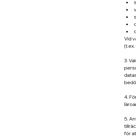
Vid v
(t.ex
3. V
perso
datas
bedöm
4. Fö
läroa
5. An
tillr
för a