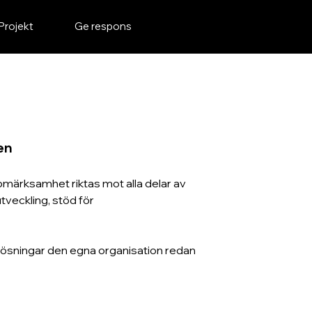
Projekt
Ge respons
en
ppmärksamhet riktas mot alla delar av 
veckling, stöd för 
la lösningar den egna organisation redan 