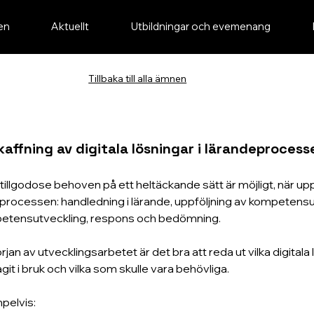
en
Aktuellt
Utbildningar och evemenang
Tillbaka till alla ämnen
affning av digitala lösningar i lärandeprocess
t tillgodose behoven på ett heltäckande sätt är möjligt, när u
rocessen: handledning i lärande, uppföljning av kompetensut
etensutveckling, respons och bedömning.
början av utvecklingsarbetet är det bra att reda ut vilka digita
agit i bruk och vilka som skulle vara behövliga.
pelvis: