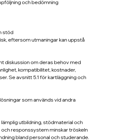
 uppföljning och bedömning
ch stöd
ritisk, eftersom utmaningar kan uppstå 
ent diskussion om deras behov med 
lighet, kompatibilitet, kostnader, 
. Se avsnitt 5.1 för kartläggning och 
ka lösningar som används vid andra 
lämplig utbildning, stödmaterial och 
tion och responssystem minskar tröskeln 
ändning bland personal och studerande.