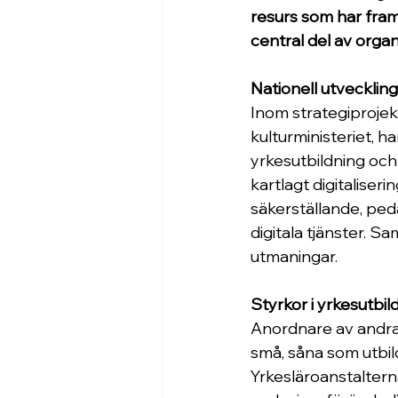
resurs som har fram
central del av orga
Nationell utveckling
Inom strategiprojekt
kulturministeriet, h
yrkesutbildning oc
kartlagt digitalise
säkerställande, ped
digitala tjänster. S
utmaningar.
Styrkor i yrkesutb
Anordnare av andra 
små, såna som utbild
Yrkesläroanstalterna 