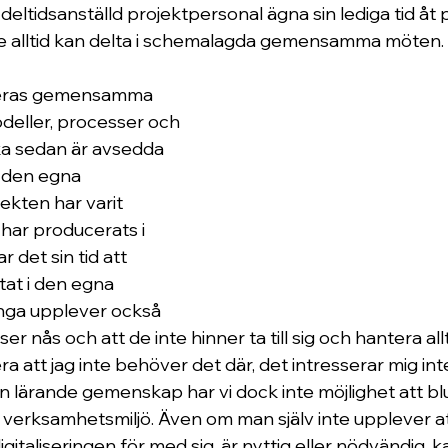
e deltidsanställd projektpersonal ägna sin lediga tid åt 
 inte alltid kan delta i schemalagda gemensamma möten.
ceras gemensamma 
deller, processer och 
lka sedan är avsedda 
 den egna 
ekten har varit 
har producerats i 
r det sin tid att 
tat i den egna 
nga upplever också 
r nås och att de inte hinner ta till sig och hantera allt
ra att jag inte behöver det där, det intresserar mig inte
 lärande gemenskap har vi dock inte möjlighet att bl
r verksamhetsmiljö. Även om man själv inte upplever at
taliseringen för med sig, är nyttig eller nödvändig, k