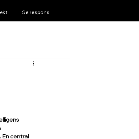
jekt
Ge respons
elligens 
 
En central 