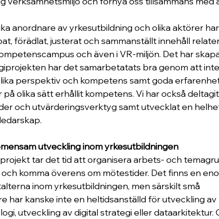
lig verksamhetsmiljö och förnya oss tillsammans med a
a anordnare av yrkesutbildning och olika aktörer har vi
, förädlat, justerat och sammanställt innehåll relaterat
 kompetenscampus och även i VR-miljön. Det har skap
egiprojekten har det samarbetatats bra genom att integ
olika perspektiv och kompetens samt goda erfarenhete
på olika sätt erhållit kompetens. Vi har också deltagit 
r och utvärderingsverktyg samt utvecklat en helhet
ledarskap.
mensam utveckling inom yrkesutbildningen
projekt tar det tid att organisera arbets- och temagru
or och komma överens om mötestider. Det finns en e
alterna inom yrkesutbildningen, men särskilt små 
 har kanske inte en heltidsanställd för utveckling av 
gi, utveckling av digital strategi eller dataarkitektur.