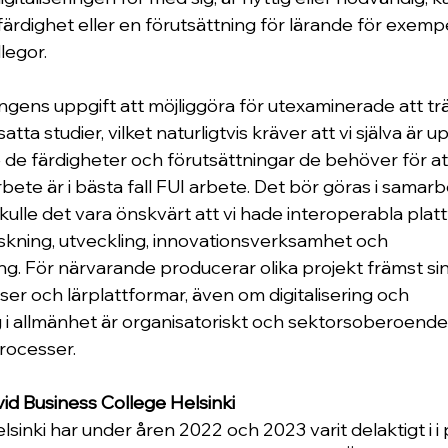
färdighet eller en förutsättning för lärande för exempe
legor.
ngens uppgift att möjliggöra för utexaminerade att träd
atta studier, vilket naturligtvis kräver att vi själva är
de färdigheter och förutsättningar de behöver för att 
bete är i bästa fall FUI arbete. Det bör göras i samar
kulle det vara önskvärt att vi hade interoperabla plat
orskning, utveckling, innovationsverksamhet och 
. För närvarande producerar olika projekt främst sin
er och lärplattformar, även om digitalisering och 
 i allmänhet är organisatoriskt och sektorsoberoende 
processer.
id Business College Helsinki
sinki har under åren 2022 och 2023 varit delaktigt i i 