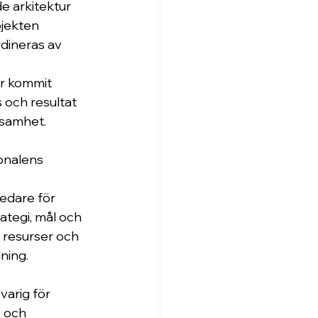
e arkitektur 
jekten 
dineras av 
 
ar kommit 
och resultat 
ksamhet.
onalens 
ledare för 
ategi, mål och 
, resurser och 
                 
varig för 
 och 