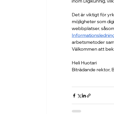
inom Digikunnig, vi
Det är viktigt för 
möjligheter som digi
webbplatser, såsom
Informationslednin
arbetsmetoder samt
Välkommen att beka
Heli Huotari
Biträdande rektor, 