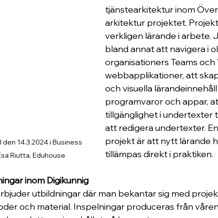
tjänstearkitektur inom Öve
arkitektur projektet. Projek
verkligen lärande i arbete. J
bland annat att navigera i ol
organisationers Teams och
webbapplikationer, att skap
och visuella lärandeinnehål
programvaror och appar, at
tillgänglighet i undertexter t
att redigera undertexter. E
projekt är att nytt lärande 
 den 14.3.2024 i Business 
tillämpas direkt i praktiken.
 Esa Riutta, Eduhouse
ingar inom Digikunnig
rbjuder utbildningar där man bekantar sig med projek
oder och material. Inspelningar produceras från våren