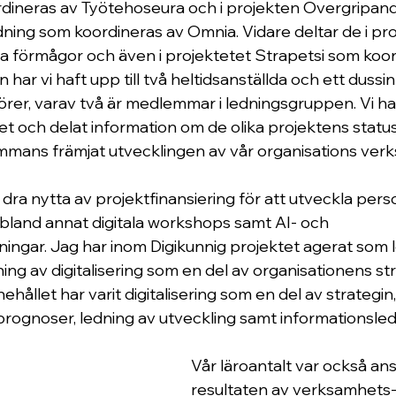
dineras av Työtehoseura och i projekten Övergripand
ning som koordineras av Omnia. Vidare deltar de i pro
ala förmågor och även i projektetet Strapetsi som koor
 har vi haft upp till två heltidsanställda och ett dussin
törer, varav två är medlemmar i ledningsgruppen. Vi h
och delat information om de olika projektens status 
sammans främjat utvecklingen av vår organisations ver
dra nytta av projektfinansiering för att utveckla pers
and annat digitala workshops samt AI- och 
dningar. Jag har inom Digikunnig projektet agerat som 
g av digitalisering som en del av organisationens str
ehållet har varit digitalisering som en del av strategin
gnoser, ledning av utveckling samt informationsledning.    
Vår läroantalt var också ans
resultaten av verksamhets-