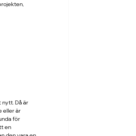
projekten, 
 nytt. Då är 
 eller är 
unda för 
t en 
an den vara en 