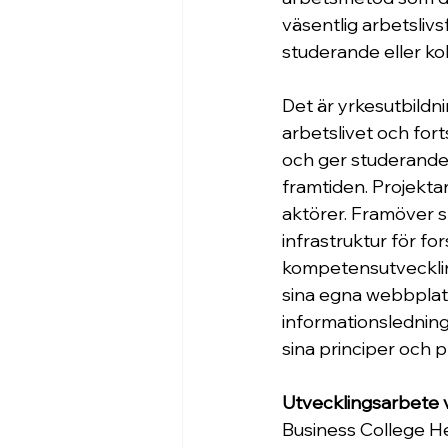
väsentlig arbetslivs
studerande eller kol
Det är yrkesutbildni
arbetslivet och forts
och ger studerande 
framtiden. Projektar
aktörer. Framöver s
infrastruktur för f
kompetensutveckling
sina egna webbplats
informationsledning
sina principer och 
Utvecklingsarbete v
Business College Hel