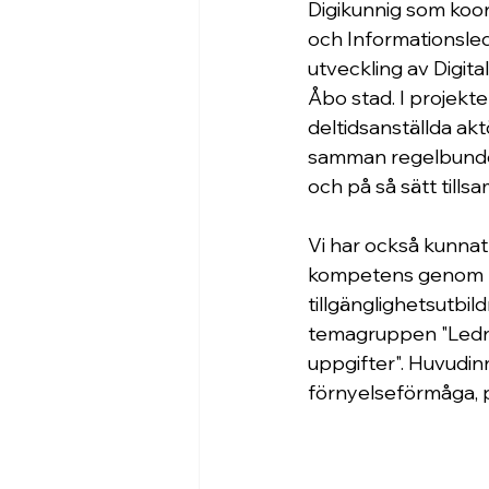
Digikunnig som koor
och Informationsled
utveckling av Digit
Åbo stad. I projekten
deltidsanställda ak
samman regelbundet 
och på så sätt till
Vi har också kunnat 
kompetens genom bl
tillgänglighetsutbil
temagruppen "Lednin
uppgifter". Huvudinn
förnyelseförmåga, pro