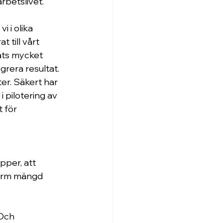
rbetslivet.
 i olika 
 till vårt 
ats mycket 
rera resultat. 
r. Säkert har 
i pilotering av 
 för 
pper, att 
norm mängd 
 Och 