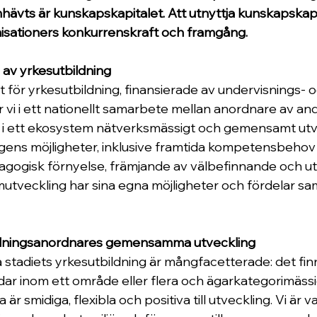
hävts är kunskapskapitalet. Att utnyttja kunskapskapi
nisationers konkurrenskraft och framgång.
 av yrkesutbildning
 för yrkesutbildning, finansierade av undervisnings- o
ar vi i ett nationellt samarbete mellan anordnare av and
h i ett ekosystem nätverksmässigt och gemensamt utv
ringens möjligheter, inklusive framtida kompetensbehov
agogisk förnyelse, främjande av välbefinnande och ut
amutveckling har sina egna möjligheter och fördelar sa
ildningsanordnares gemensamma utveckling
stadiets yrkesutbildning är mångfacetterade: det fin
ar inom ett område eller flera och ägarkategorimässigt
är smidiga, flexibla och positiva till utveckling. Vi är va