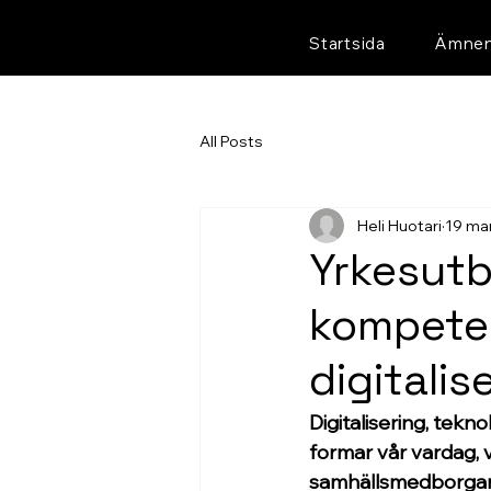
Startsida
Ämne
All Posts
Heli Huotari
19 ma
Yrkesutb
kompete
digitalis
Digitalisering, tekno
formar vår vardag, v
samhällsmedborgare