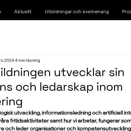
n
Aktuellt
Utbildningar och evemenang
Pro
rs 2024
4 min läsning
ildningen utvecklar sin
ns och ledarskap inom
ering
logisk utveckling, informationsledning och artificiell int
åra fritidsaktiviteter samt hur vi arbetar, fungerar som
 och leder organisationer och kompetensutveckling. 