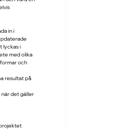
lvis 
a in i 
 uppdaterade 
lyckas i 
bete med olika 
tformar och 
a resultat på 
när det gäller 
projektet 