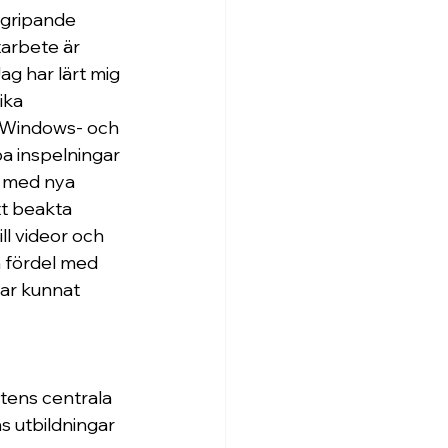
rgripande 
tarbete är 
ag har lärt mig 
ika 
 Windows- och 
a inspelningar 
l med nya 
t beakta 
ill videor och 
n fördel med 
har kunnat 
tens centrala 
s utbildningar 