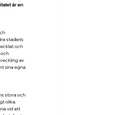
talet är en 
ch 
ra stadiets 
ecklat och 
 och 
veckling av 
mt sina egna 
ns stora och 
 olika. 
na vid att 