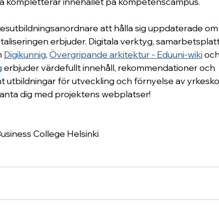
lka kompletterar innehållet på kompetenscampus.
yrkesutbildningsanordnare att hålla sig uppdaterade om
taliseringen erbjuder. Digitala verktyg, samarbetsplat
 
Digikunnig
, 
Övergripande arkitektur - Eduuni-wiki
och
g
 erbjuder värdefullt innehåll, rekommendationer och 
 utbildningar för utveckling och förnyelse av yrkesk
nta dig med projektens webplatser!
Business College Helsinki