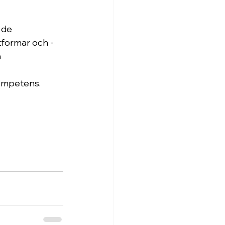
 de 
tformar och -
 
ompetens. 