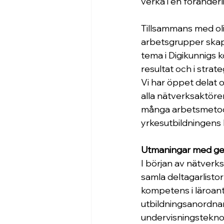
verka i en föränder
Tillsammans med olik
arbetsgrupper skapat
tema i Digikunnigs
resultat och i strat
Vi har öppet delat 
alla nätverksaktörer 
många arbetsmetode
yrkesutbildningens 
Utmaningar med ge
I början av nätverks
samla deltagarlist
kompetens i läroant
utbildningsanordnare
undervisningsteknolo