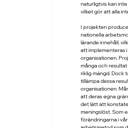
naturligtvis kan int
vilket gör att alla
I projekten produ
nationella arbetsmo
lärande innehåll, vi
att implementeras i
organisationen. Proj
många och resultat 
riklig mängd. Dock ta
tillämpa dessa resul
organisationen. Må
att deras egna gränse
det lätt att konstate
meningslöst. Som en
förändringarna i vå
arbetsmetod som digi